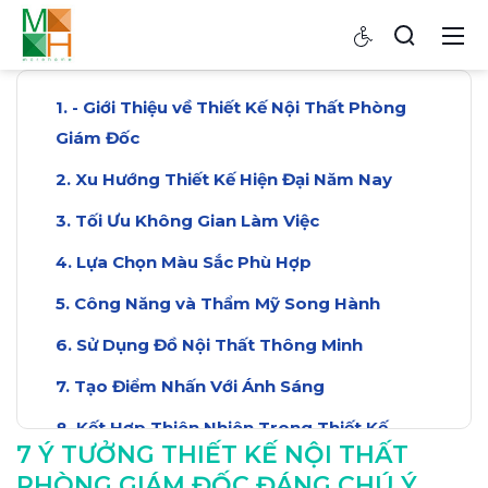
- Giới Thiệu về Thiết Kế Nội Thất Phòng
Giám Đốc
Xu Hướng Thiết Kế Hiện Đại Năm Nay
Tối Ưu Không Gian Làm Việc
Lựa Chọn Màu Sắc Phù Hợp
Công Năng và Thẩm Mỹ Song Hành
Sử Dụng Đồ Nội Thất Thông Minh
Tạo Điểm Nhấn Với Ánh Sáng
Kết Hợp Thiên Nhiên Trong Thiết Kế
7 Ý TƯỞNG THIẾT KẾ NỘI THẤT
Kết Luận: Tạo Dựng Không Gian Đẳng Cấp
PHÒNG GIÁM ĐỐC ĐÁNG CHÚ Ý