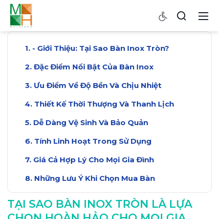
- Giới Thiệu: Tại Sao Bàn Inox Tròn?
Đặc Điểm Nổi Bật Của Bàn Inox
Ưu Điểm Về Độ Bền Và Chịu Nhiệt
Thiết Kế Thời Thượng Và Thanh Lịch
Dễ Dàng Vệ Sinh Và Bảo Quản
Tính Linh Hoạt Trong Sử Dụng
Giá Cả Hợp Lý Cho Mọi Gia Đình
Những Lưu Ý Khi Chọn Mua Bàn
Kết Luận: Lựa Chọn Thông Minh Nhất
TẠI SAO BÀN INOX TRÒN LÀ LỰA
CHỌN HOÀN HẢO CHO MỌI GIA