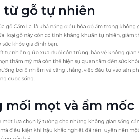
 từ gỗ tự nhiên
 gỗ Cẩm Lai là khả năng điều hòa độ ẩm trong không gi
ữa, loại gỗ này còn có tính kháng khuẩn tự nhiên, giảm
 sức khỏe gia đình bạn.
hất tự nhiên giúp xua đuổi côn trùng, bảo vệ không gian 
chọn thẩm mỹ mà còn thể hiện sự quan tâm đến sức khỏe 
hưởng bởi ô nhiễm và căng thẳng, việc đầu tư vào sản p
ợng cuộc sống.
g mối mọt và ẩm mốc
 một lựa chọn lý tưởng cho những không gian sống cần 
 mà điều kiện khí hậu khắc nghiệt đã rèn luyện nên một l
rùng gây hại.