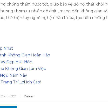
năng chống thấm nước tốt, giúp bảo vệ đồ nội thất khỏi hư
à hương thơm tự nhiên dễ chịu, mang đến không gian s
xảo, thể hiện tay nghề nghệ nhân tài ba, tạo nên những
p Nhất
hành Không Gian Hoàn Hảo
stay Đẹp Hút Hồn
ho Không Gian Làm Việc
g Ngủ Năm Này
ang Trí Lợi Ích Cao!
 Count (374)
|
Return