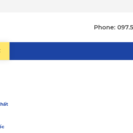
Phone: 097.
C
thất
ốc