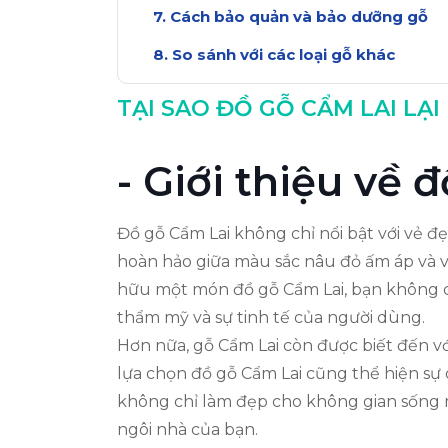
Cách bảo quản và bảo dưỡng gỗ
So sánh với các loại gỗ khác
Kết luận: Tại sao nên chọn gỗ Cẩm 
TẠI SAO ĐỒ GỖ CẨM LAI LẠI
- Giới thiệu về 
Đồ gỗ Cẩm Lai không chỉ nổi bật với vẻ đ
hoàn hảo giữa màu sắc nâu đỏ ấm áp và v
hữu một món đồ gỗ Cẩm Lai, bạn không c
thẩm mỹ và sự tinh tế của người dùng.
Hơn nữa, gỗ Cẩm Lai còn được biết đến vớ
lựa chọn đồ gỗ Cẩm Lai cũng thể hiện sự
không chỉ làm đẹp cho không gian sống m
ngôi nhà của bạn.