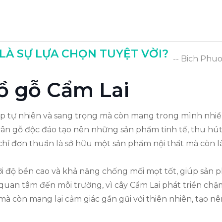
Lai?
 LÀ SỰ LỰA CHỌN TUYỆT VỜI?
-- Bich Phu
đồ gỗ Cẩm Lai
ẹp tự nhiên và sang trọng mà còn mang trong mình nhiều g
ân gỗ độc đáo tạo nên những sản phẩm tinh tế, thu hút á
hỉ đơn thuần là sở hữu một sản phẩm nội thất mà còn l
i độ bền cao và khả năng chống mối mọt tốt, giúp sản ph
 quan tâm đến môi trường, vì cây Cẩm Lai phát triển c
à còn mang lại cảm giác gần gũi với thiên nhiên, tạo n