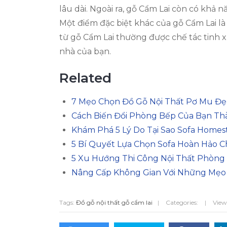
lâu dài. Ngoài ra, gỗ Cẩm Lai còn có khả 
Một điểm đặc biệt khác của gỗ Cẩm Lai l
từ gỗ Cẩm Lai thường được chế tác tinh 
nhà của bạn.
Related
7 Mẹo Chọn Đồ Gỗ Nội Thất Pơ Mu Đẹ
Cách Biến Đổi Phòng Bếp Của Bạn T
Khám Phá 5 Lý Do Tại Sao Sofa Home
5 Bí Quyết Lựa Chọn Sofa Hoàn Hảo C
5 Xu Hướng Thi Công Nội Thất Phòn
Nâng Cấp Không Gian Với Những Mẹo Tr
Tags:
Đồ gỗ nội thất gỗ cẩm lai
|
Categories:
|
View